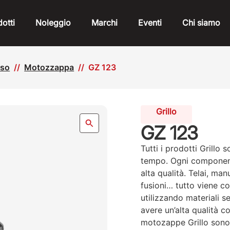
otti
Noleggio
Marchi
Eventi
Chi siamo
oso
Motozzappa
GZ 123
Grillo
GZ 123
Tutti i prodotti Grillo 
tempo. Ogni componente
alta qualità. Telai, man
fusioni… tutto viene cos
utilizzando materiali s
avere un’alta qualità c
motozappe Grillo sono