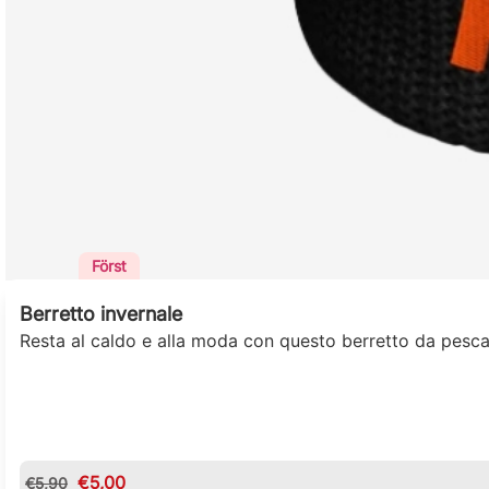
Först
Berretto invernale
Resta al caldo e alla moda con questo berretto da pescat
€
5,00
€
5,90