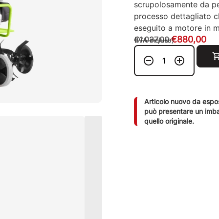
scrupolosamente da pe
processo dettagliato ch
eseguito a motore in 
€
880,00
€
1.037,00
(IVA inclusa)
Articolo nuovo da espo
può presentare un imba
quello originale.