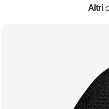
Altri
p