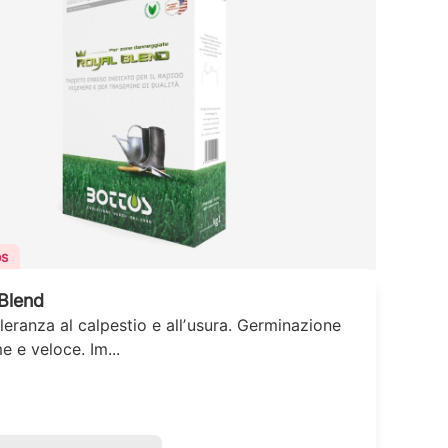
os
Blend
lleranza al calpestio e allʼusura. Germinazione
e e veloce. Im...