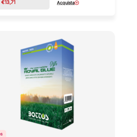
€
13,71
Acquista
os