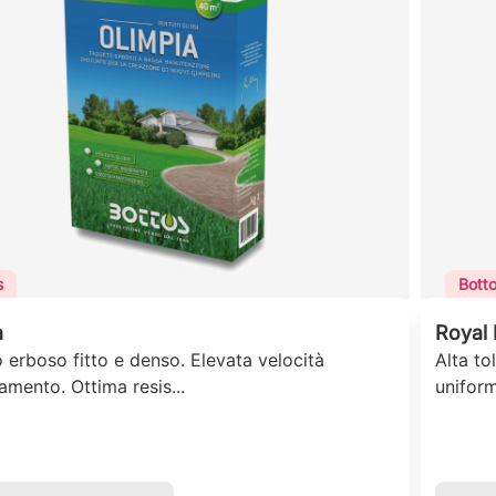
s
Bott
a
Royal 
 erboso fitto e denso. Elevata velocità
Alta to
amento. Ottima resis...
uniform