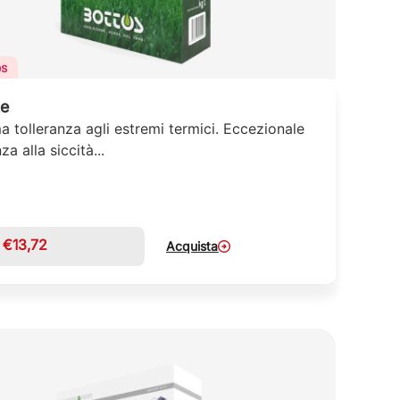
os
te
 tolleranza agli estremi termici. Eccezionale
za alla siccità...
€
13,72
Acquista