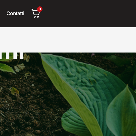
0
Contatti
emi