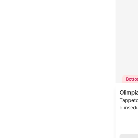
Botto
Olimpi
Tappeto
dʼinsedi