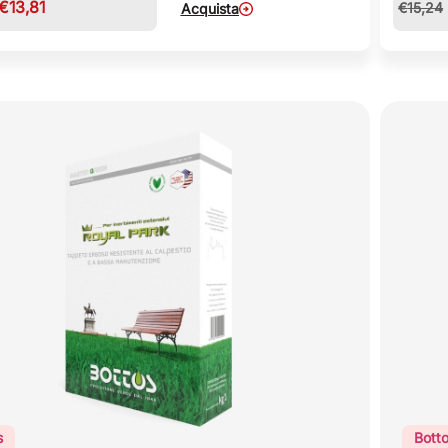
€
13,81
€
15,24
Acquista
s
Bott