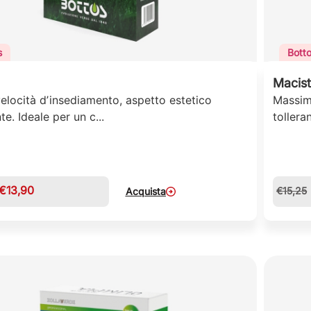
s
Bott
Macis
elocità dʼinsediamento, aspetto estetico
Massima
te. Ideale per un c...
tolleran
€
13,90
€
15,25
Acquista