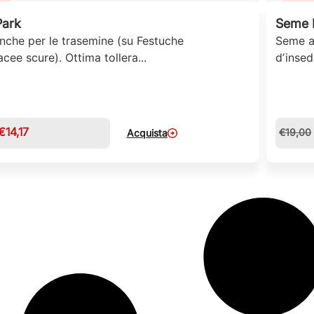
Park
Seme B
anche per le trasemine (su Festuche
Seme ad
cee scure). Ottima tollera...
dʼinse
€
14,17
€
19,00
Acquista