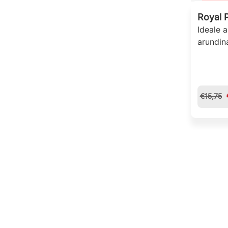
Royal 
Ideale 
arundina
€
15,75