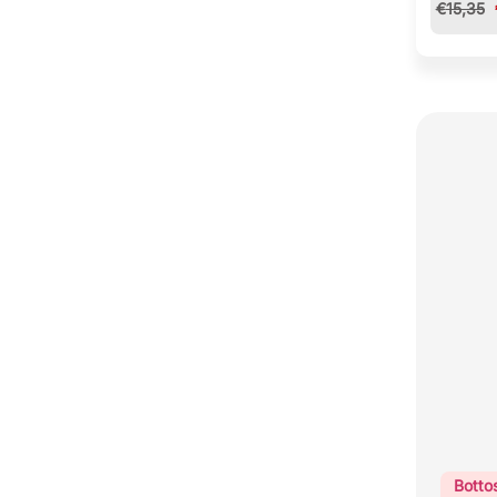
€
15,35
Botto